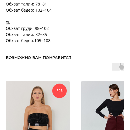
Обхват талии: 78−81
Обхват бедер: 102−104
XL
Обхват груди: 98−102
Обхват талии: 82−85
Обхват бедер:105−108
ВОЗМОЖНО ВАМ ПОНРАВИТСЯ
-50%