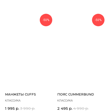
-50%
-50%
МАНЖЕТЫ CUFFS
ПОЯС CUMMERBUND
КЛАССИКА
КЛАССИКА
1 995
р.
3 990
р.
2 495
р.
4 990
р.