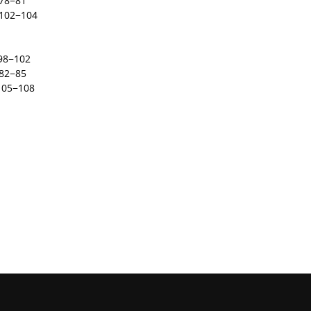
 78−81
 102−104
98−102
 82−85
105−108