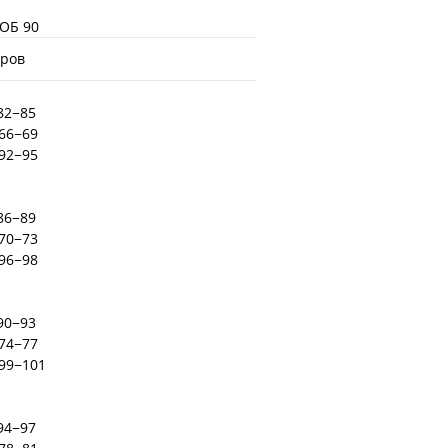
 ОБ 90
еров
82−85
 66−69
 92−95
86−89
 70−73
 96−98
90−93
 74−77
 99−101
94−97