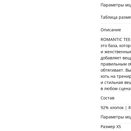
Параметры мо
Таблица разм
Описание
ROMANTIC TEE-
это база, кото
и женственным
добавляет вещ
правильным об
обтягивает. Вы
хоть на трени
и стильная вещ
в любом сцена
Состав
92% хлопок | 8
Параметры мо
Размер XS