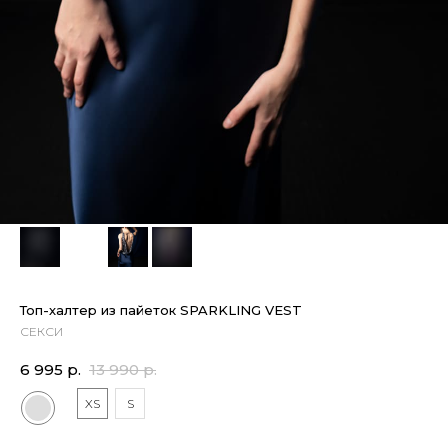
Топ-халтер из пайеток SPARKLING VEST
СЕКСИ
6 995
р.
13 990
р.
XS
S