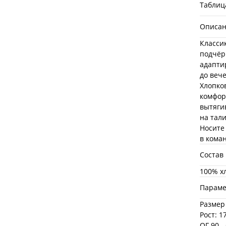
Таблиц
Описа
Класси
подчёр
адапти
до веч
Хлопко
комфор
вытяги
на тали
Носите
в кома
Состав
100% х
Параме
Размер
Рост: 1
ОГ 90 -