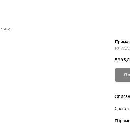
 SKIRT
Прямая
КЛАСС
5995,
До
Описа
Состав
Параме