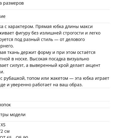
а размеров
ние
ка с характером. Прямая юбка длины макси
кивает фигуру без излишней строгости и легко
руется под разный стиль — от делового
ернего.
вая ткань держит форму и при этом остаётся
тной в носке. Высокая посадка визуально
вает силуэт, а выверенный крой делает акцент
и.
 с рубашкой, топом или жакетом — эта юбка играет
нде и уверенно работает на ваш образ.
лопок
тры модели
 XS
72 см
 ОТ 65 - ОБ 90