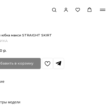
 юбка макси STRAIGHT SKIRT
ИКА
00
р.
бавить в корзину
ние
тры модели