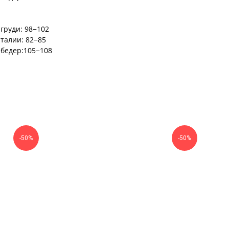
груди: 98−102
 талии: 82−85
 бедер:105−108
-50%
-50%