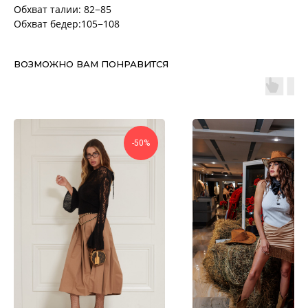
Обхват талии: 82−85
Обхват бедер:105−108
ВОЗМОЖНО ВАМ ПОНРАВИТСЯ
-50%