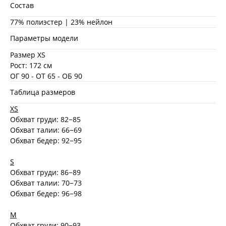
Состав
77% полиэстер | 23% нейлон
Параметры модели
Размер XS
Рост: 172 см
ОГ 90 - ОТ 65 - ОБ 90
Таблица размеров
XS
Обхват груди: 82−85
Обхват талии: 66−69
Обхват бедер: 92−95
S
Обхват груди: 86−89
Обхват талии: 70−73
Обхват бедер: 96−98
M
Обхват груди: 90−93