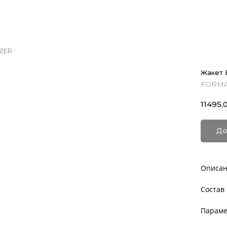
AZER
Жакет 
FORM
11495,
До
Описа
Состав
Параме