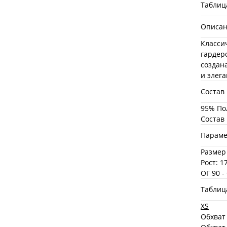
Таблиц
Описа
Класси
гардер
создан
и элега
Состав
95% По
Состав
Параме
Размер
Рост: 1
ОГ 90 -
Таблиц
XS
Обхват 