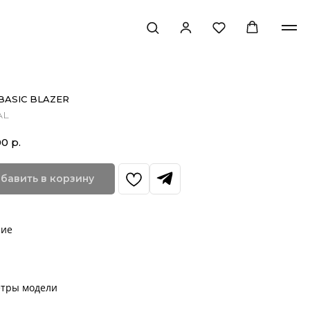
BASIC BLAZER
AL
00
р.
бавить в корзину
ние
тры модели