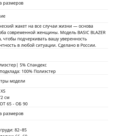
а размеров
ние
ческий жакет на все случаи жизни — основа
оба современной женщины. Модель BASIC BLAZER
а, чтобы подчеркивать вашу уверенность
нтность в любой ситуации. Сделано в России.
лиэстер| 5% Спандекс
 подклада: 100% Полиэстер
тры модели
 XS
72 см
 ОТ 65 - ОБ 90
а размеров
груди: 82−85