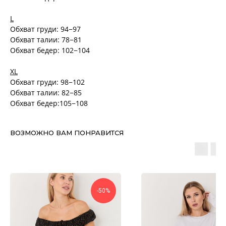
L
Обхват груди: 94−97
Обхват талии: 78−81
Обхват бедер: 102−104
XL
Обхват груди: 98−102
Обхват талии: 82−85
Обхват бедер:105−108
ВОЗМОЖНО ВАМ ПОНРАВИТСЯ
-50%