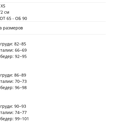
 XS
72 см
 ОТ 65 - ОБ 90
а размеров
груди: 82−85
 талии: 66−69
 бедер: 92−95
груди: 86−89
 талии: 70−73
 бедер: 96−98
груди: 90−93
 талии: 74−77
 бедер: 99−101