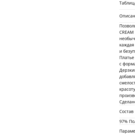
Таблиц
Описа
Позвол
CREAM 
необыч
каждая
и безу
Платье
с форм
Дерзки
добавл
смелос
красот
произв
Сделано
Состав
97% По
Параме