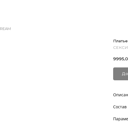
DREAM
Платье
СЕКСИ
9995,
До
Описа
Состав
Параме