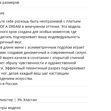
а размеров
ние
ьте себе роскошь быть неотразимой с платьем
OF A DREAM в жемчужном оттенке. Эта модель
ного кроя создана для особых моментов, где
 деталь подчеркивает вашу индивидуальность
пречный вкус.
 в длине мини с асимметричным подолом играет
ами, создавая динамичный и современный силуэт.
й вырез-качеля в сочетании с открытой спинкой
яет образу чувственности и художественной
ти. Эффектный пикантиный разрез подчеркивает
у ног, делая каждый ваш шаг настоящим
едением искусства.
 в России.
лиэстер | 3% Эластан
тры модели