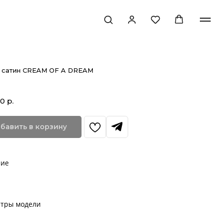
 сатин CREAM OF A DREAM
00
р.
бавить в корзину
ние
тры модели