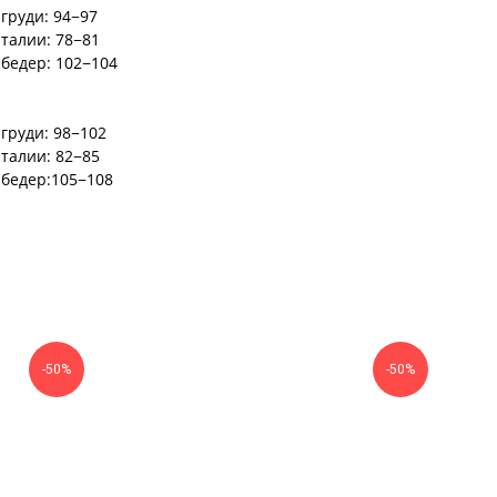
груди: 94−97
 талии: 78−81
 бедер: 102−104
груди: 98−102
 талии: 82−85
 бедер:105−108
-50%
-50%