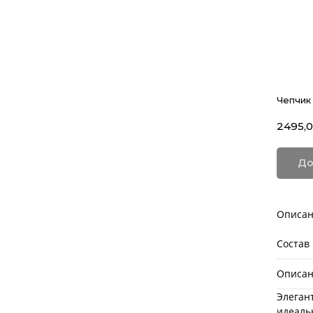
Чепчик 
2495,
До
Описа
Состав
Описа
Элеган
идеаль