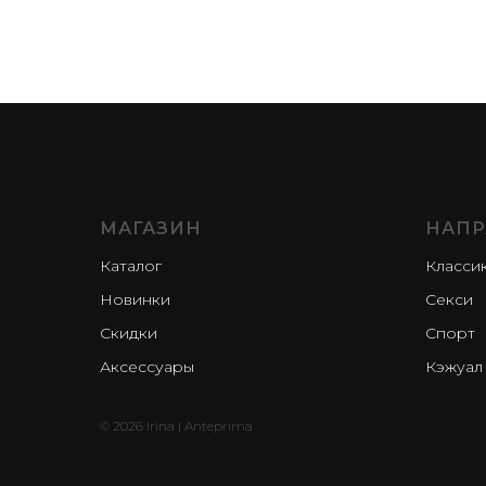
МАГАЗИН
НАПР
Каталог
Класси
Новинки
Секси
Скидки
Спорт
Аксессуары
Кэжуал
© 2026 Irina | Anteprima