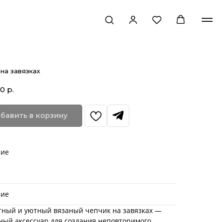
на завязках
00
р.
бавить в корзину
ние
ние
тный и уютный вязаный чепчик на завязках —
ный аксессуар для создания неповторимого